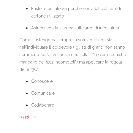
Fustelle buttate via perché non adatte al tipo di
cartone utilizzato
Astucci con la stampa sulle aree di incollatura
Come sostengo da sempre la soluzione non sta
nell’individuare il colpevole (“gli studi grafici non sanno
nemmeno cos’è un tracciato fustella “ “Le cartotecniche
mandano dei files incompleti”) ma applicare la regola
delle “3C” :
C
onoscere
C
omunicare
C
ollaborare
Leggi