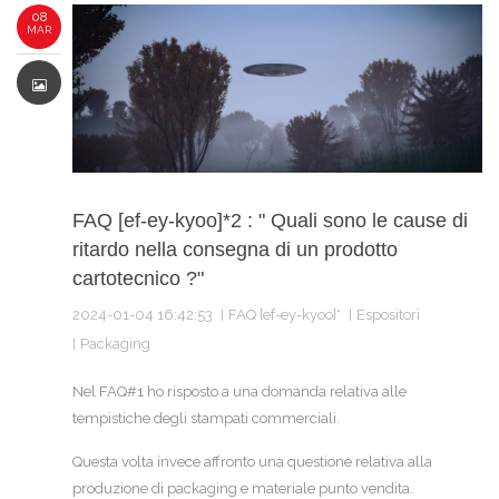
08
MAR
FAQ [ef-ey-kyoo]*2 : " Quali sono le cause di
ritardo nella consegna di un prodotto
cartotecnico ?"
2024-01-04 16:42:53
FAQ [ef-ey-kyoo]*
Espositori
Packaging
Nel FAQ#1 ho risposto a una domanda relativa alle
tempistiche degli stampati commerciali.
Questa volta invece affronto una questione relativa alla
produzione di packaging e materiale punto vendita.