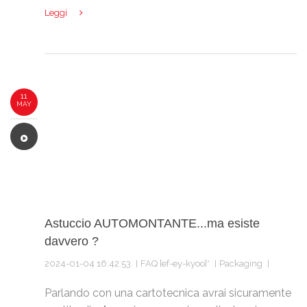
Leggi
11
MAY
Astuccio AUTOMONTANTE...ma esiste
davvero ?
2024-01-04 16:42:53
FAQ [ef-ey-kyoo]*
Packaging
Parlando con una cartotecnica avrai sicuramente