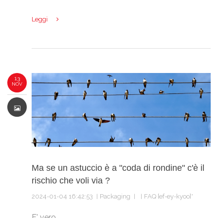
Leggi
13
NOV
Ma se un astuccio è a "coda di rondine" c'è il
rischio che voli via ?
2024-01-04 16:42:53
Packaging
FAQ [ef-ey-kyoo]*
E' vero .