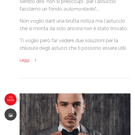
sentito dire "non si preoccupi , per l'astuccio
facciamo un fondo
automontante
"....
Non voglio darti una brutta notiza ma l'astuccio
che si monta da solo ancora non è stato trovato.
Ti voglio però far vedere due soluzioni per la
chiusura degli astucci che ti possono essere utili.
Leggi
13
MAR