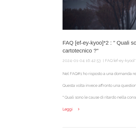
FAQ [ef-ey-kyoo]*2 : " Quali s
cartotecnico ?"
2024-01-04 16:42:53
FAQ [ef-ey-kyoo]*
Nel FAQ#1 ho risposto a una domanda rel
Questa volta invece affronto una questio
" Quali sono le cause di ritardo nella con
Leggi