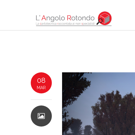
08
MAR