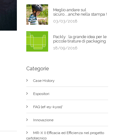
Meglio andare sul
sicuro....anche nella stampa !
03/03/2018
Packly : la grande idea per le
piccole tirature di packaging
18/09/2016
Categorie
Case History
Espositori
FAQ [ef-ey-kyoo]*
Innovazione
MR-X I) Efficacia ed Efficienza nel progetto
cartotecnico