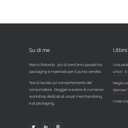
Su di me
Ultimi 
Marco Rotondo , più di trent'anni passati tra
Una past
packaging e materiale per il punto vendita.
unico : i
Tesi di laurea sul comportamento del
Meglio an
consumatore , blogger e autore di numerosi
stampa !
workshop dedicati al visual merchandising
I miei mi
e al packaging.