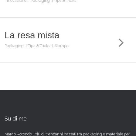
Innovazione
Packaging
Tips & Tricks
La resa mista
Packaging
Tips & Tricks
Stampa
Su di me
Marco Rotondo , più di trent'anni passati tra packaging e materiale per